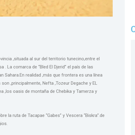
vincia ,situada al sur del territorio tunecino,entre el
a . La comarca de “Bled El Djerid” el país de las
an Sahara.En realidad ,más que frontera es una línea
s son ,principalmente, Nefta ,Tozeur Degache y EL
ínea ,los oasis de montaña de Chebika y Tamerza y
e la ruta de Tacapae “Gabes” y Vescera “Biskra”.de
ios.