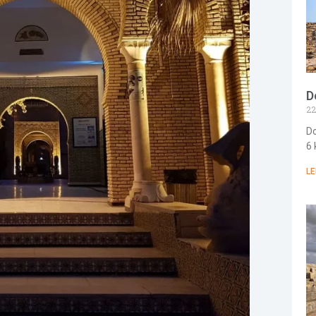
D
22
Do
6
LE