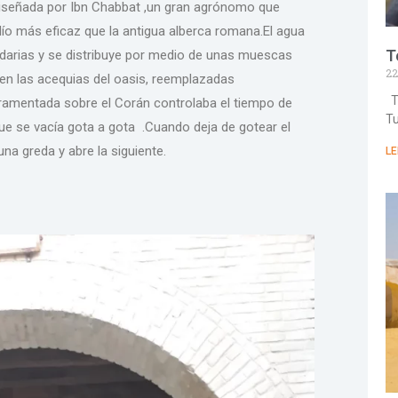
e diseñada por Ibn Chabbat ,un gran agrónomo que
dío más eficaz que la antigua alberca romana.El agua
T
ndarias y se distribuye por medio de unas muescas
22
 en las acequias del oasis, reemplazadas
TE
uramentada sobre el Corán controlaba el tiempo de
Tu
que se vacía gota a gota .Cuando deja de gotear el
na greda y abre la siguiente.
LE