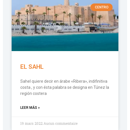
CENTRO
EL SAHL
Sahel quiere decir en árabe «Ribera», indifinitiva
costa , y con ésta palabra se designa en Túnez la
región costera
LEER MÁS »
19 mars 2022
Aucun commentaire