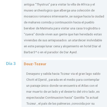
antigua “Thystrus” para visitar la villa de Africa y el
museo archeologico que alberga una colección de
mosaicos romanos interesante ,se suigue hacia la ciudad
de mahares comida y continuación hacia el pueblo
bereber de Matmata para visitar una casa troglodita o
“cueva“ donde viven aun gente que han heredado estas
viviendas de sus antepasados .un atardecer inolvidable
en este paisaje lunar cena y alojamiento en hotel Diar el
Barbar3* o en el parador de Dar Ayed .
Día 3
Douz-Tozeur
Desayuno y salida hacia Tozeur via el gran lago saldo
Chott el Djerid , parada en el medio para contemplar
un paisaje único donde se encuentra el Atlas con el
mar muerto de un lado y el desierto del otro lado ,es
espectacular.Continuacion hacia” Qastilia “la actual
Tozeur , el país de las palmeras ,conocida por su