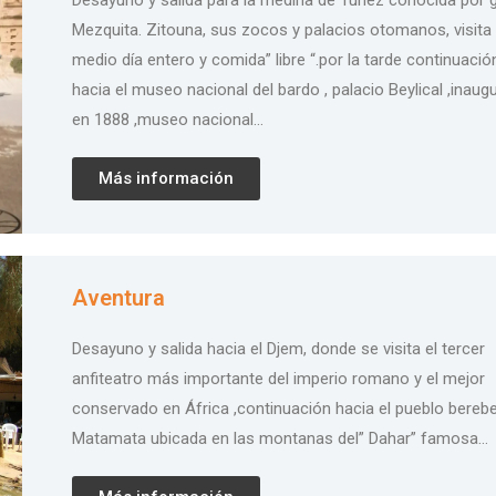
Desayuno y salida para la medina de Túnez conocida por 
Mezquita. Zitouna, sus zocos y palacios otomanos, visita
medio día entero y comida” libre “.por la tarde continuació
hacia el museo nacional del bardo , palacio Beylical ,inaug
en 1888 ,museo nacional…
Más información
Aventura
Desayuno y salida hacia el Djem, donde se visita el tercer
anfiteatro más importante del imperio romano y el mejor
conservado en África ,continuación hacia el pueblo bereb
Matamata ubicada en las montanas del” Dahar” famosa…