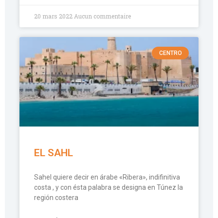
20 mars 2022
Aucun commentaire
CENTRO
EL SAHL
Sahel quiere decir en árabe «Ribera», indifinitiva
costa , y con ésta palabra se designa en Túnez la
región costera