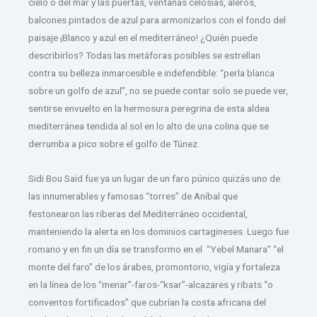
cielo o del mar y las puertas, ventanas celosías, aleros,
balcones pintados de azul para armonizarlos con el fondo del
paisaje ¡Blanco y azul en el mediterráneo! ¿Quién puede
describirlos? Todas las metáforas posibles se estrellan
contra su belleza inmarcesible e indefendible: “perla blanca
sobre un golfo de azul”, no se puede contar solo se puede ver,
sentirse envuelto en la hermosura peregrina de esta aldea
mediterránea tendida al sol en lo alto de una colina que se
derrumba a pico sobre el golfo de Túnez.
Sidi Bou Said fue ya un lugar de un faro púnico quizás uno de
las innumerables y famosas “torres” de Aníbal que
festonearon las riberas del Mediterráneo occidental,
manteniendo la alerta en los dominios cartagineses. Luego fue
romano y en fin un día se transformo en el “Yebel Manara” “el
monte del faro” de los árabes, promontorio, vigía y fortaleza
en la línea de los “menar”-faros-“ksar”-alcazares y ribats “o
conventos fortificados” que cubrían la costa africana del