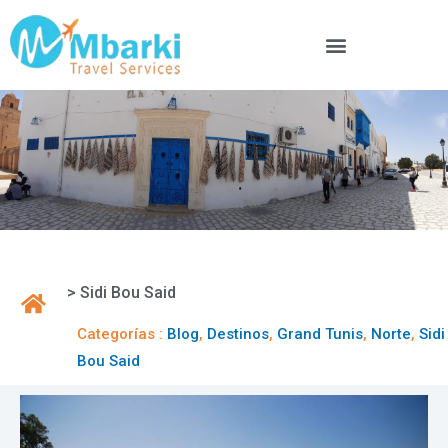
> Sidi Bou Said
Categorías :
Blog
,
Destinos
,
Grand Tunis
,
Norte
,
Sidi
Bou Said